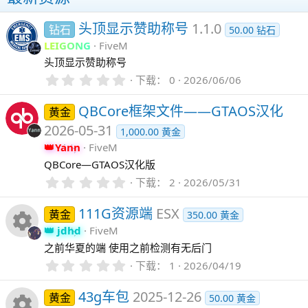
头顶显示赞助称号
1.1.0
钻石
50.00 钻石
LEIGONG
FiveM
头顶显示赞助称号
0
下载
0
2026/06/06
.
0
QBCore框架文件——GTAOS汉化
黄金
0
星
2026-05-31
1,000.00 黄金
Yann
FiveM
QBCore—GTAOS汉化版
0
下载
2
2026/05/31
.
0
111G资源端
ESX
黄金
0
350.00 黄金
星
jdhd
FiveM
资
之前华夏的端 使用之前检测有无后门
0
下载
1
2026/04/19
源
.
0
43g车包
2025-12-26
黄金
0
50.00 黄金
图