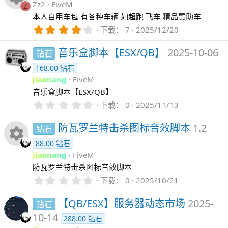
星
Zz2
FiveM
Z
标
资
本人自用车包 有各种车辆 如超跑 飞车 精品赞助车
4
下载
7
2025/12/20
源
.
0
音乐盒脚本【ESX/QB】
2025-10-06
钻石
0
图
星
168.00 钻石
标
jiaonang
FiveM
音乐盒脚本【ESX/QB】
0
下载
0
2025/11/13
.
0
防瓦罗兰特击杀图标音效脚本
1.2
钻石
0
星
88.00 钻石
资
jiaonang
FiveM
防瓦罗兰特击杀图标音效脚本
源
0
下载
0
2025/10/21
.
图
0
【QB/ESX】服务器动态市场
2025-
钻石
0
标
星
10-14
288.00 钻石