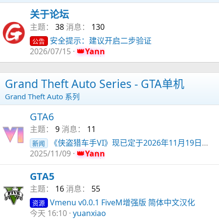
vWeaponsToolkit - 轻松创建添加式武器！
工具
关于论坛
安全提示：建议开启二步验证
公告
主题
38
消息
130
安全提示：建议开启二步验证
手把手教你本地开Qbox服务器（无需外网下载；2025/8/13更新；一条龙教程）
公告
教程
2026/07/15
Yann
Grand Theft Auto Series - GTA单机
Grand Theft Auto 系列
GTA6
主题
9
消息
11
《侠盗猎车手VI》现已定于2026年11月19日发售。
新闻
2025/11/09
Yann
GTA5
主题
16
消息
55
Vmenu v0.0.1 FiveM增强版 简体中文汉化
资源
今天 16:10
yuanxiao