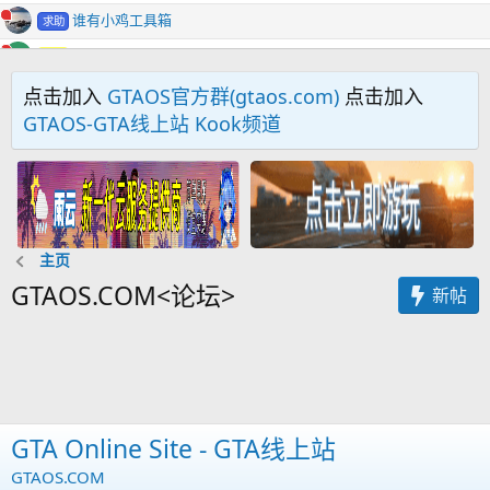
谁有小鸡工具箱
求助
招合伙人
W
招募
🚡【免费脚本发布】LG-SkyTram 雷公云轨缆车系统
点击加入
资源
GTAOS官方群(gtaos.com)
点击加入
GTAOS-GTA线上站 Kook频道
服务器插件超过1000个怎么办
2
已解决√
求助
谁能接触到钻石城后台
求助
Mariadb数据库软件安装教程(Windows)
教程
一款可以关闭GTA自带NPC的插件，可配置。
资源
主页
请问，电脑已经是公网IP，但是为什么服务器列表搜索不到我的服务器？
一
求助
GTAOS.COM<论坛>
新帖
FiveM 服务端沙盒绕过补丁
工具
求助fivem车包问题
Y
求助
新开服务器——Los Santos RolePlay
招募
新一代管理员面板|菜单 EAdmin
J
资源
枪包太多 一个个代码加太麻烦了 有没有什么方法可以简单一点
GTA Online Site - GTA线上站
Z
求助
SirenSharp-CN汉化版
GTAOS.COM
工具