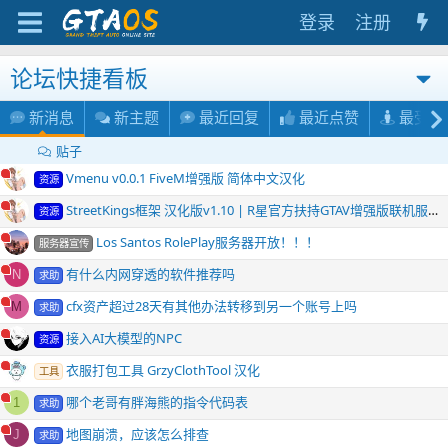
登录
注册
论坛快捷看板
新消息
新主题
最近回复
最近点赞
最受关
贴子
Vmenu v0.0.1 FiveM增强版 简体中文汉化
资源
StreetKings框架 汉化版v1.10 | R星官方扶持GTAV增强版联机服务器迎来官方新玩法｜StreetKings 复刻极品飞车 & 湾岸赛车玩法
资源
Los Santos RolePlay服务器开放！！！
服务器宣传
有什么内网穿透的软件推荐吗
N
求助
cfx资产超过28天有其他办法转移到另一个账号上吗
M
求助
接入AI大模型的NPC
资源
衣服打包工具 GrzyClothTool 汉化
工具
哪个老哥有胖海熊的指令代码表
1
求助
地图崩溃，应该怎么排查
J
求助