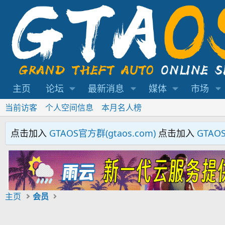
主页
论坛
最新消息
媒体
市场
当前访客
个人空间信息
本月名人榜
点击加入
GTAOS官方群(gtaos.com)
点击加入
GTAO
主页
会员