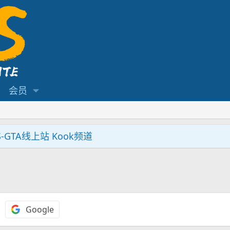
会员
S-GTA线上站 Kook频道
Google