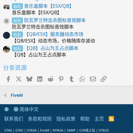
音乐盒脚本【ESX/QB】
钻石
音乐盒脚本【ESX/QB】
防瓦罗兰特击杀图标音效脚本
钻石
资源图标
防瓦罗兰特击杀图标音效脚本
【QB/ESX】服务器动态市场
钻石
【QB/ESX】动态市场，价格随库存波动
【QB】占山为王占点脚本
钻石
【QB】占山为王占点脚本
分享资源
Facebook
X
Bluesky
LinkedIn
Reddit
Pinterest
Tumblr
WhatsApp
邮件
链接
FiveM
简体中文
联系我们
条款和规则
隐私政策
帮助
主页
R
S
S
GTA6 | GTA5 | GTASA | FiveM | MTASA | SAMP | GTA线上站 | GTAOS