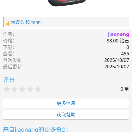
大馒头
和
Yann
反
馈
作者
jiaonang
：
价格
88.00 钻石
下载
0
查看
496
首次发布
2025/10/07
最后更新
2025/10/07
评分
0
0 星
.
0
更多信息
0
星
获取帮助
来自jiaonang的更多资源