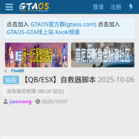
登录
注册
点击加入
GTAOS官方群(gtaos.com)
点击加入
GTAOS-GTA线上站 Kook频道
FiveM
【QB/ESX】自救器脚本
2025-10-06
钻石
没有购买权限 (88.00 钻石)
作
创
jiaonang
2025/10/07
者
建
日
期