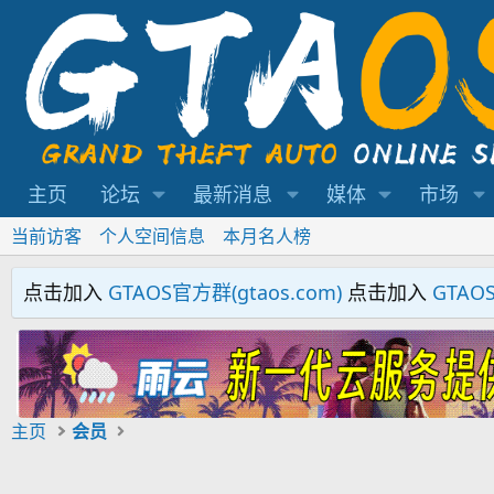
主页
论坛
最新消息
媒体
市场
当前访客
个人空间信息
本月名人榜
点击加入
GTAOS官方群(gtaos.com)
点击加入
GTAO
主页
会员