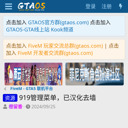
登录
注册
点击加入
GTAOS官方群(gtaos.com)
点击加入
GTAOS-GTA线上站 Kook频道
点击加入
FiveM 玩家交流总群(gtaos.com)
| 点击
加入
FiveM 开发者交流群(gtaos.com)
FiveM - GTA5 联机平台
919管理菜单，已汉化去墙
资源
主
开
橙留香
2024/09/25
题
始
发
时
起
间