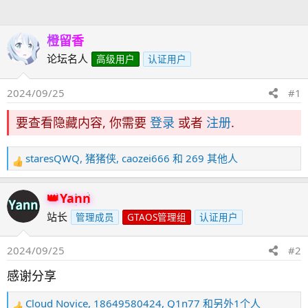
人
橙留香
论坛名人
高级用户
认证用户
2024/09/25
#1
要查看隐藏内容, 你需要
登录
或者
注册
.
staresQWQ
,
猪猪侠
,
caozei666
和 269 其他人
反
馈
：
Yann
站长
管理成员
GTAOS管理组
认证用户
2024/09/25
#2
感谢分享
Cloud Novice
,
18649580424
,
Q1n77
和另外1个人