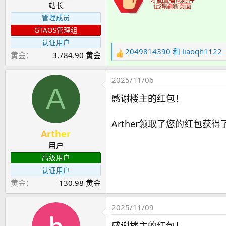
站长
管理成员
GTAOS管理组
认证用户
2049814390
和
liaoqh1122
黄金
3,784.90 黄金
反
馈
：
2025/11/06
A
感谢楼主的红包！
Arther领取了您的红包获得了
Arther
用户
高级用户
认证用户
黄金
130.98 黄金
2025/11/09
感谢楼主的红包！