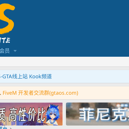
会员
S-GTA线上站 Kook频道
入
FiveM 开发者交流群(gtaos.com)
机平台