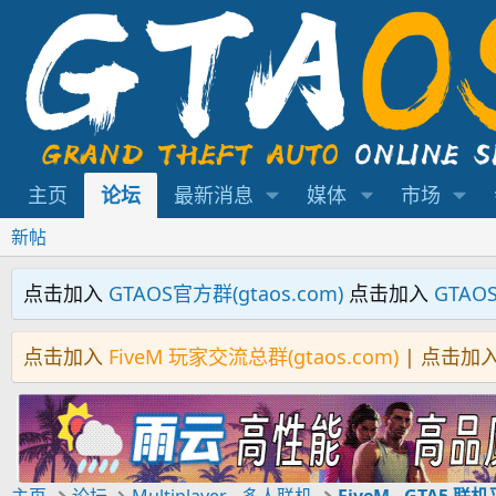
主页
论坛
最新消息
媒体
市场
新帖
点击加入
GTAOS官方群(gtaos.com)
点击加入
GTAO
点击加入
FiveM 玩家交流总群(gtaos.com)
| 点击加
主页
论坛
Multiplayer - 多人联机
FiveM - GTA5 联