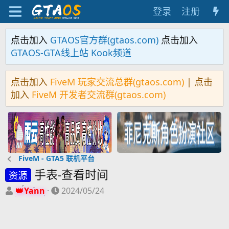
登录
注册
点击加入
GTAOS官方群(gtaos.com)
点击加入
GTAOS-GTA线上站 Kook频道
点击加入
FiveM 玩家交流总群(gtaos.com)
| 点击
加入
FiveM 开发者交流群(gtaos.com)
FiveM - GTA5 联机平台
手表-查看时间
资源
主
开
Yann
2024/05/24
题
始
发
时
起
间