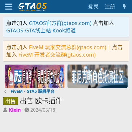
登录
注册
点击加入
GTAOS官方群(gtaos.com)
点击加入
GTAOS-GTA线上站 Kook频道
点击加入
FiveM 玩家交流总群(gtaos.com)
| 点击
加入
FiveM 开发者交流群(gtaos.com)
FiveM - GTA5 联机平台
出售 欧卡插件
出售
主
开
Klein
2024/05/18
题
始
发
时
起
间