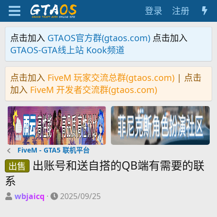
登录
注册
点击加入
GTAOS官方群(gtaos.com)
点击加入
GTAOS-GTA线上站 Kook频道
点击加入
FiveM 玩家交流总群(gtaos.com)
| 点击
加入
FiveM 开发者交流群(gtaos.com)
FiveM - GTA5 联机平台
出账号和送自搭的QB端有需要的联
出售
系
主
开
wbjaicq
2025/09/25
题
始