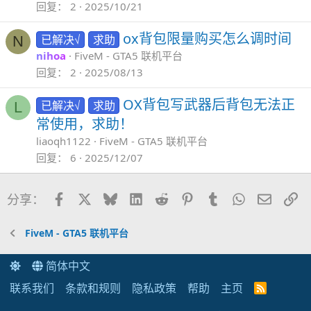
回复
2
2025/10/21
ox背包限量购买怎么调时间
已解决√
求助
N
nihoa
FiveM - GTA5 联机平台
回复
2
2025/08/13
OX背包写武器后背包无法正
已解决√
求助
L
常使用，求助！
liaoqh1122
FiveM - GTA5 联机平台
回复
6
2025/12/07
Facebook
X
Bluesky
LinkedIn
Reddit
Pinterest
Tumblr
WhatsApp
邮件
链
分享：
FiveM - GTA5 联机平台
简体中文
联系我们
条款和规则
隐私政策
帮助
主页
R
S