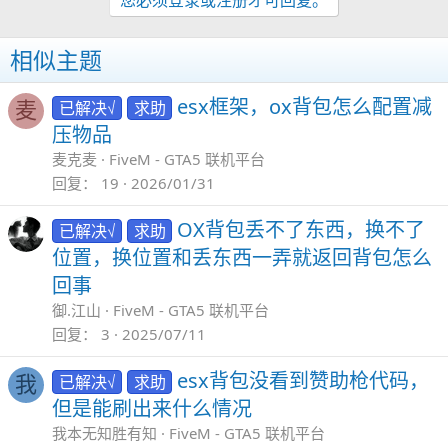
相似主题
esx框架，ox背包怎么配置减
已解决√
求助
麦
压物品
麦克麦
FiveM - GTA5 联机平台
回复
19
2026/01/31
OX背包丢不了东西，换不了
已解决√
求助
位置，换位置和丢东西一弄就返回背包怎么
回事
御.江山
FiveM - GTA5 联机平台
回复
3
2025/07/11
esx背包没看到赞助枪代码，
已解决√
求助
我
但是能刷出来什么情况
我本无知胜有知
FiveM - GTA5 联机平台