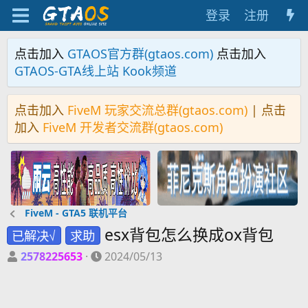
登录
注册
点击加入
GTAOS官方群(gtaos.com)
点击加入
GTAOS-GTA线上站 Kook频道
点击加入
FiveM 玩家交流总群(gtaos.com)
| 点击
加入
FiveM 开发者交流群(gtaos.com)
FiveM - GTA5 联机平台
esx背包怎么换成ox背包
已解决√
求助
主
开
2578225653
2024/05/13
题
始
发
时
起
间