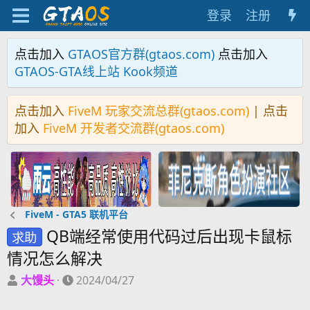
登录
注册
点击加入
GTAOS官方群(gtaos.com)
点击加入
GTAOS-GTA线上站 Kook频道
点击加入
FiveM 玩家交流总群(gtaos.com)
| 点击
加入
FiveM 开发者交流群(gtaos.com)
FiveM - GTA5 联机平台
QB端经常使用代码过后出现卡鼠标
求助
情况怎么解决
主
开
大馒头
2024/04/27
题
始