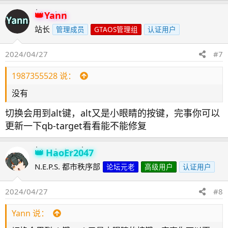
Yann
站长
管理成员
GTAOS管理组
认证用户
2024/04/27
#7
1987355528 说：
没有
切换会用到alt键，alt又是小眼睛的按键，完事你可以
更新一下qb-target看看能不能修复
HaoEr2047
N.E.P.S. 都市秩序部
论坛元老
高级用户
认证用户
2024/04/27
#8
Yann 说：