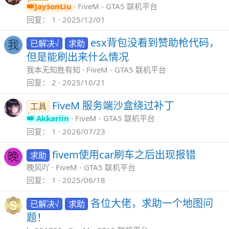
JaysonLiu
FiveM - GTA5 联机平台
回复
1
2025/12/01
esx背包没看到赞助枪代码，
已解决√
求助
我
但是能刷出来什么情况
我本无知胜有知
FiveM - GTA5 联机平台
回复
2
2025/10/21
FiveM 服务端沙盒绕过补丁
工具
Akkariin
FiveM - GTA5 联机平台
回复
1
2026/07/23
fivem使用car刷车之后出现报错
求助
晚
晚风吖
FiveM - GTA5 联机平台
回复
1
2025/06/18
各位大佬，求助一个地图问
已解决√
求助
题！