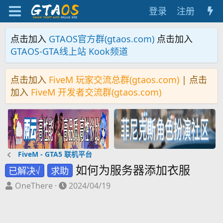
登录
注册
点击加入
GTAOS官方群(gtaos.com)
点击加入
GTAOS-GTA线上站 Kook频道
点击加入
FiveM 玩家交流总群(gtaos.com)
| 点击
加入
FiveM 开发者交流群(gtaos.com)
FiveM - GTA5 联机平台
如何为服务器添加衣服
已解决√
求助
主
开
OneThere
2024/04/19
题
始
发
时
起
间