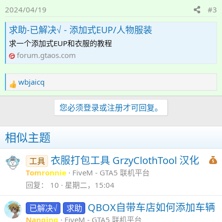
2024/04/19
#3
求助-已解决√ - 添加式EUP/人物服装
求一个添加式EUP和衣服的教程
forum.gtaos.com
wbjaicq
反
馈
：
您必须登录或注册才可回复。
相似主题
衣服打包工具 GrzyClothTool 汉化
工具
Tomronnie
FiveM - GTA5 联机平台
回复
10
星期二，15:04
QBOX自带车店如何添加车辆
已解决√
求助
Nanqing
FiveM - GTA5 联机平台