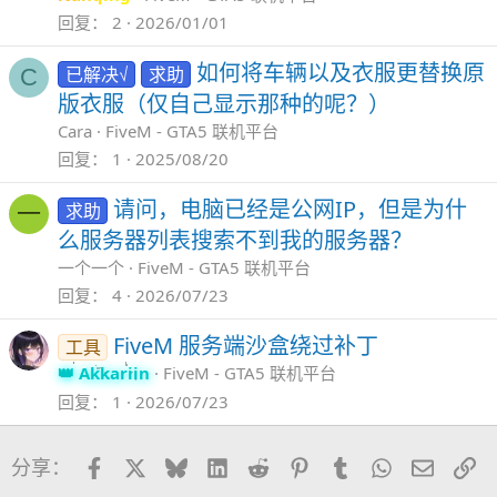
回复
2
2026/01/01
如何将车辆以及衣服更替换原
已解决√
求助
C
版衣服（仅自己显示那种的呢？）
Cara
FiveM - GTA5 联机平台
回复
1
2025/08/20
请问，电脑已经是公网IP，但是为什
求助
一
么服务器列表搜索不到我的服务器？
一个一个
FiveM - GTA5 联机平台
回复
4
2026/07/23
FiveM 服务端沙盒绕过补丁
工具
Akkariin
FiveM - GTA5 联机平台
回复
1
2026/07/23
Facebook
X
Bluesky
LinkedIn
Reddit
Pinterest
Tumblr
WhatsApp
邮件
链
分享：