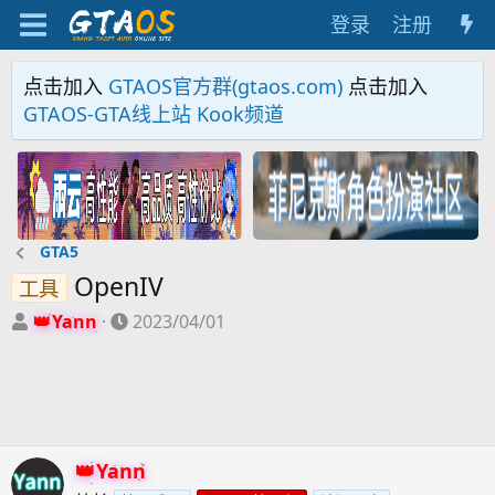
登录
注册
点击加入
GTAOS官方群(gtaos.com)
点击加入
GTAOS-GTA线上站 Kook频道
GTA5
OpenIV
工具
主
开
Yann
2023/04/01
题
始
发
时
起
间
人
Yann