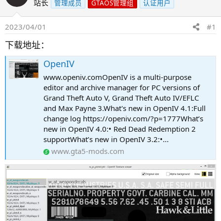
站长
管理成员
GTAOS管理组
认证用户
2023/04/01
#1
下载地址：
OpenIV
www.openiv.comOpenIV is a multi-purpose
editor and archive manager for PC versions of
Grand Theft Auto V, Grand Theft Auto IV/EFLC
and Max Payne 3.What's new in OpenIV 4.1:Full
change log https://openiv.com/?p=1777What’s
new in OpenIV 4.0:• Red Dead Redemption 2
supportWhat’s new in OpenIV 3.2:•...
www.gta5-mods.com