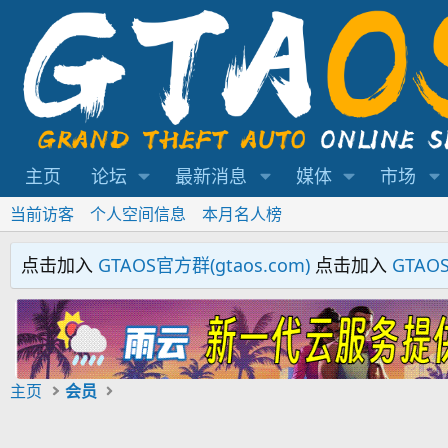
主页
论坛
最新消息
媒体
市场
当前访客
个人空间信息
本月名人榜
点击加入
GTAOS官方群(gtaos.com)
点击加入
GTAO
主页
会员