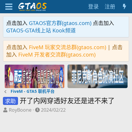
登录
注册
点击加入
GTAOS官方群(gtaos.com)
点击加入
GTAOS-GTA线上站 Kook频道
点击加入
FiveM 玩家交流总群(gtaos.com)
| 点击
加入
FiveM 开发者交流群(gtaos.com)
FiveM - GTA5 联机平台
开了内网穿透好友还是进不来了
求助
主
开
RoyBoone
2024/02/22
题
始
发
时
起
间