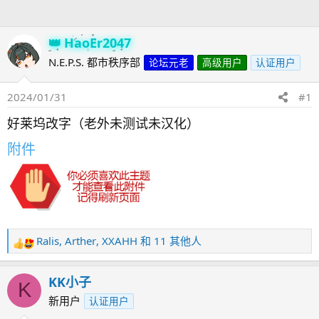
人
HaoEr2047
N.E.P.S. 都市秩序部
论坛元老
高级用户
认证用户
2024/01/31
#1
好莱坞改字（老外未测试未汉化）
附件
Ralis
,
Arther
,
XXAHH
和 11 其他人
反
馈
：
KK小子
K
新用户
认证用户