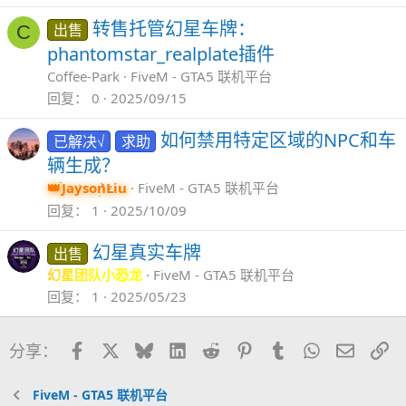
转售托管幻星车牌：
出售
C
phantomstar_realplate插件
Coffee-Park
FiveM - GTA5 联机平台
回复
0
2025/09/15
如何禁用特定区域的NPC和车
已解决√
求助
辆生成？
JaysonLiu
FiveM - GTA5 联机平台
回复
1
2025/10/09
幻星真实车牌
出售
幻星团队小恐龙
FiveM - GTA5 联机平台
回复
1
2025/05/23
Facebook
X
Bluesky
LinkedIn
Reddit
Pinterest
Tumblr
WhatsApp
邮件
链
分享：
FiveM - GTA5 联机平台