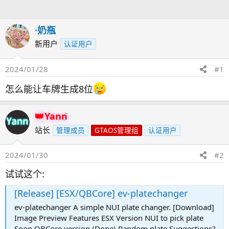
人
·奶瓶
新用户
认证用户
2024/01/28
#1
怎么能让车牌生成8位
Yann
站长
管理成员
GTAOS管理组
认证用户
2024/01/30
#2
试试这个:
[Release] [ESX/QBCore] ev-platechanger
ev-platechanger A simple NUI plate changer. [Download]
Image Preview Features ESX Version NUI to pick plate
Soon QBCore version (Done) Random plate Suggestions?