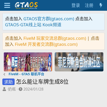
登录
注册
点击加入
GTAOS官方群(gtaos.com)
点击加入
GTAOS-GTA线上站 Kook频道
点击加入
FiveM 玩家交流总群(gtaos.com)
| 点击
加入
FiveM 开发者交流群(gtaos.com)
FiveM - GTA5 联机平台
怎么能让车牌生成8位
求助
主
开
·奶瓶
2024/01/28
题
始
发
时
起
间