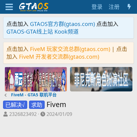
登录
注册
点击加入
GTAOS官方群(gtaos.com)
点击加入
GTAOS-GTA线上站 Kook频道
点击加入
FiveM 玩家交流总群(gtaos.com)
| 点击
加入
FiveM 开发者交流群(gtaos.com)
FiveM - GTA5 联机平台
Fivem
已解决√
求助
主
开
2326823492
2024/01/09
题
始
发
时
起
间