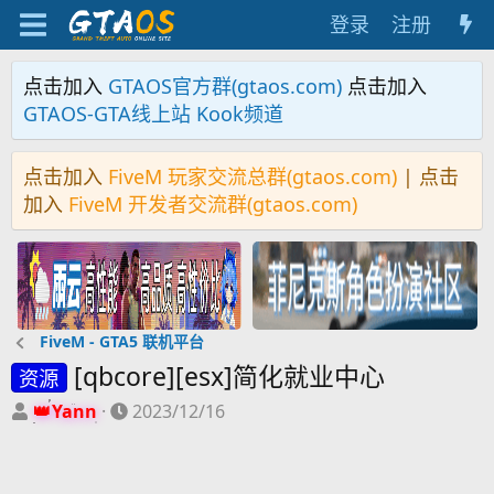
登录
注册
点击加入
GTAOS官方群(gtaos.com)
点击加入
GTAOS-GTA线上站 Kook频道
点击加入
FiveM 玩家交流总群(gtaos.com)
| 点击
加入
FiveM 开发者交流群(gtaos.com)
FiveM - GTA5 联机平台
[qbcore][esx]简化就业中心
资源
主
开
Yann
2023/12/16
题
始
发
时
起
间