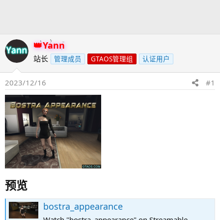
发
时
起
间
人
Yann
站长
管理成员
GTAOS管理组
认证用户
2023/12/16
#1
预览​
bostra_appearance
Watch "bostra_appearance" on Streamable.