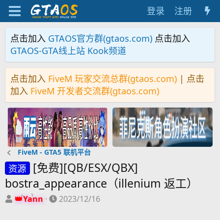
登录
注册
点击加入
GTAOS官方群(gtaos.com)
点击加入
GTAOS-GTA线上站 Kook频道
点击加入
FiveM 玩家交流总群(gtaos.com)
| 点击
加入
FiveM 开发者交流群(gtaos.com)
FiveM - GTA5 联机平台
[免费][QB/ESX/QBX]
资源
bostra_appearance（illenium 返工）
主
开
Yann
2023/12/16
题
始