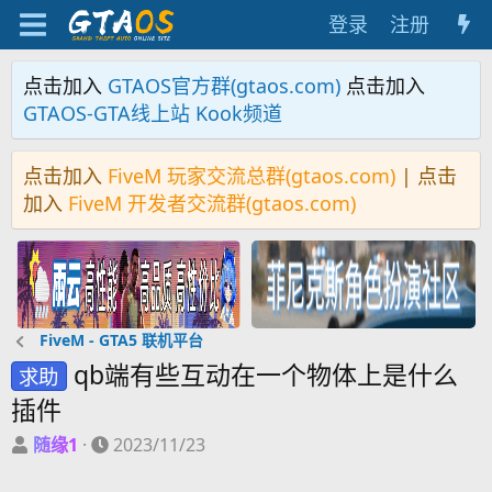
登录
注册
点击加入
GTAOS官方群(gtaos.com)
点击加入
GTAOS-GTA线上站 Kook频道
点击加入
FiveM 玩家交流总群(gtaos.com)
| 点击
加入
FiveM 开发者交流群(gtaos.com)
FiveM - GTA5 联机平台
qb端有些互动在一个物体上是什么
求助
插件
主
开
随缘1
2023/11/23
题
始