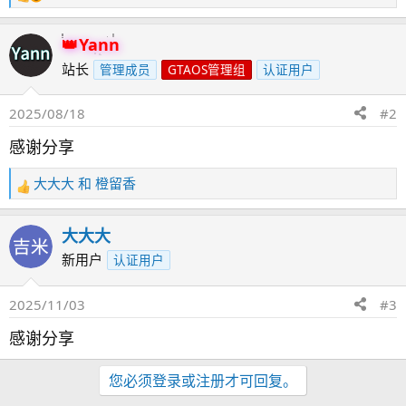
馈
：
Yann
站长
管理成员
GTAOS管理组
认证用户
2025/08/18
#2
感谢分享
大大大
和
橙留香
反
馈
：
大大大
新用户
认证用户
2025/11/03
#3
感谢分享
您必须登录或注册才可回复。