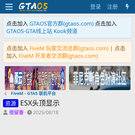
登录
注册
点击加入
GTAOS官方群(gtaos.com)
点击加入
GTAOS-GTA线上站 Kook频道
点击加入
FiveM 玩家交流总群(gtaos.com)
| 点击
加入
FiveM 开发者交流群(gtaos.com)
FiveM - GTA5 联机平台
ESX头顶显示
资源
主
开
橙留香
2025/08/18
题
始
发
时
起
间