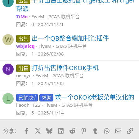
半价出售正版托管 t1ger技工 和 t1ger
出售
T
帮派
TiMo
FiveM - GTA5 联机平台
回复
0
2024/11/21
出一个QB整合端加托管插件
出售
W
wbjaicq
FiveM - GTA5 联机平台
回复
1
2026/02/08
打折出售插件OKOK手机
出售
N
nishiyu
FiveM - GTA5 联机平台
回复
1
2025/11/05
求一个OKOK老板菜单汉化的
已解决√
求助
L
liaoqh1122
FiveM - GTA5 联机平台
回复
5
2025/11/14
Facebook
X
Bluesky
LinkedIn
Reddit
Pinterest
Tumblr
WhatsApp
邮件
链
分享：