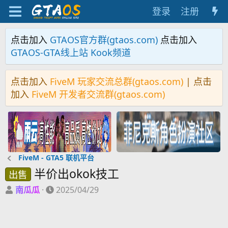
登录
注册
点击加入
GTAOS官方群(gtaos.com)
点击加入
GTAOS-GTA线上站 Kook频道
点击加入
FiveM 玩家交流总群(gtaos.com)
| 点击
加入
FiveM 开发者交流群(gtaos.com)
FiveM - GTA5 联机平台
半价出okok技工
出售
主
开
南瓜瓜
2025/04/29
题
始
发
时
起
间