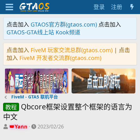
登录
注册
点击加入
GTAOS官方群(gtaos.com)
点击加入
GTAOS-GTA线上站 Kook频道
点击加入
FiveM 玩家交流总群(gtaos.com)
| 点击
加入
FiveM 开发者交流群(gtaos.com)
FiveM - GTA5 联机平台
Qbcore框架设置整个框架的语言为
教程
中文
主
开
Yann
2023/02/26
题
始