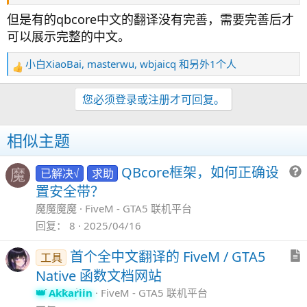
但是有的qbcore中文的翻译没有完善，需要完善后才
可以展示完整的中文。
小白XiaoBai
,
masterwu
,
wbjaicq
和另外1个人
反
馈
：
您必须登录或注册才可回复。
相似主题
QBcore框架，如何正确设
已解决√
求助
魔
置安全带？
魔魔魔魔
FiveM - GTA5 联机平台
回复
8
2025/04/16
首个全中文翻译的 FiveM / GTA5
工具
Native 函数文档网站
Akkariin
FiveM - GTA5 联机平台