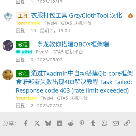
回复
1
2025/12/13
衣服打包工具 GrzyClothTool 汉化
工具
Tomronnie
FiveM - GTA5 联机平台
回复
10
星期二，15:04
一条龙教你搭建QBOX框架端
教程
jdhd
FiveM - GTA5 联机平台
回复
0
2025/05/02
通过Txadmin中自动搭建Qb-core框架
教程
食谱部署失败出现403解决教程 Task Failed:
Response code 403 (rate limit exceeded)
Yourdays
FiveM - GTA5 联机平台
回复
2
2025/07/30
Facebook
X
Bluesky
LinkedIn
Reddit
Pinterest
Tumblr
WhatsApp
邮件
链
分享：