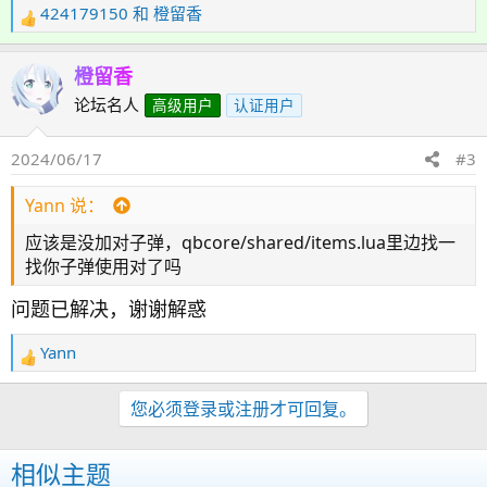
424179150
和
橙留香
反
馈
：
橙留香
论坛名人
高级用户
认证用户
2024/06/17
#3
Yann 说：
应该是没加对子弹，qbcore/shared/items.lua里边找一
找你子弹使用对了吗
问题已解决，谢谢解惑
Yann
反
馈
：
您必须登录或注册才可回复。
相似主题