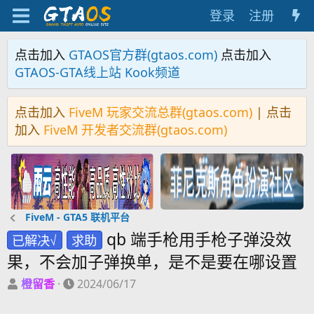
登录
注册
点击加入
GTAOS官方群(gtaos.com)
点击加入
GTAOS-GTA线上站 Kook频道
点击加入
FiveM 玩家交流总群(gtaos.com)
| 点击
加入
FiveM 开发者交流群(gtaos.com)
FiveM - GTA5 联机平台
qb 端手枪用手枪子弹没效
已解决√
求助
果，不会加子弹换单，是不是要在哪设置
主
开
橙留香
2024/06/17
题
始