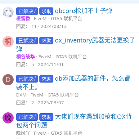
qbcore枪加不上子弹
已解决√
求助
橙留香
FiveM - GTA5 联机平台
回复
11
2024/08/13
ox_inventory武器无法更换子
已解决√
求助
桐
弹
桐谷绫华
FiveM - GTA5 联机平台
回复
5
2024/11/01
qb添加武器的配件，怎么都
已解决√
求助
D
装不上。
DXM
FiveM - GTA5 联机平台
回复
2
2025/03/07
大佬们现在遇到加枪和OX背
已解决√
求助
晚
包两个问题
晚风吖
FiveM - GTA5 联机平台