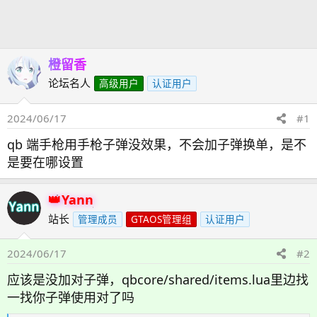
发
时
起
间
人
橙留香
论坛名人
高级用户
认证用户
2024/06/17
#1
qb 端手枪用手枪子弹没效果，不会加子弹换单，是不
是要在哪设置
Yann
站长
管理成员
GTAOS管理组
认证用户
2024/06/17
#2
应该是没加对子弹，qbcore/shared/items.lua里边找
一找你子弹使用对了吗