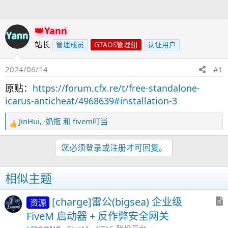
人
Yann
站长
管理成员
GTAOS管理组
认证用户
2024/06/14
#1
原贴：
https://forum.cfx.re/t/free-standalone-
icarus-anticheat/4968639#installation-3
JinHui
,
·奶瓶
和
fivem叮当
反
馈
：
您必须登录或注册才可回复。
相似主题
[charge]雷公(bigsea) 企业级
资源
FiveM 启动器 + 反作弊安全网关