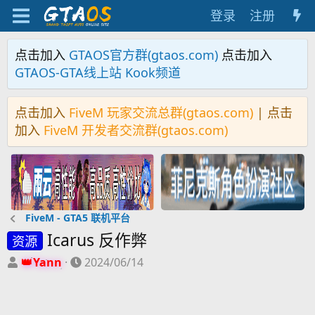
登录
注册
点击加入
GTAOS官方群(gtaos.com)
点击加入
GTAOS-GTA线上站 Kook频道
点击加入
FiveM 玩家交流总群(gtaos.com)
| 点击
加入
FiveM 开发者交流群(gtaos.com)
FiveM - GTA5 联机平台
Icarus 反作弊
资源
主
开
Yann
2024/06/14
题
始
发
时
起
间