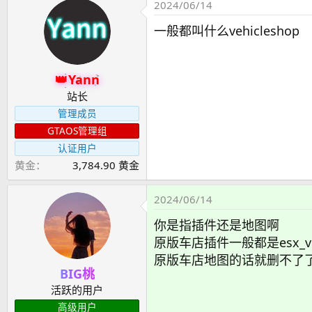
2024/06/14
一般都叫什么vehicleshop
Yann
站长
管理成员
GTAOS管理组
认证用户
黄金
3,784.90 黄金
2024/06/14
你是指插件还是地图啊
原版车店插件一般都是esx_veh
原版车店地图的话就删不了
BIG桃
活跃的用户
高级用户