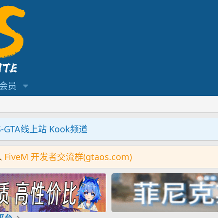
会员
S-GTA线上站 Kook频道
入
FiveM 开发者交流群(gtaos.com)
机平台