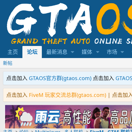
主页
论坛
最新消息
媒体
市场
新帖
点击加入
GTAOS官方群(gtaos.com)
点击加入
GTAO
点击加入
FiveM 玩家交流总群(gtaos.com)
| 点击加
主页
论坛
Multiplayer - 多人联机
FiveM - GTA5 联