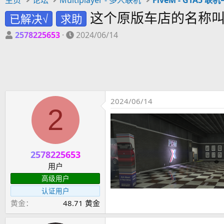
这个原版车店的名称叫
已解决√
求助
主
开
2578225653
2024/06/14
题
始
发
时
起
间
人
2024/06/14
2
2578225653
用户
高级用户
认证用户
黄金
48.71 黄金