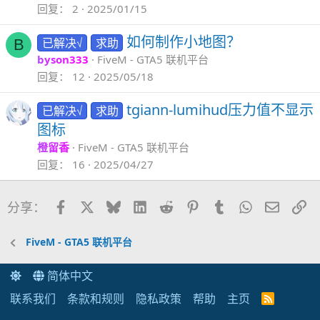
回复
2
2025/01/15
如何制作小地图？
已解决√
求助
B
byson333
FiveM - GTA5 联机平台
回复
12
2025/05/18
tgiann-lumihud压力值不显示
已解决√
求助
图标
橙留香
FiveM - GTA5 联机平台
回复
16
2025/04/27
Facebook
X
Bluesky
LinkedIn
Reddit
Pinterest
Tumblr
WhatsApp
邮件
链
分享：
FiveM - GTA5 联机平台
简体中文
联系我们
条款和规则
隐私政策
帮助
主页
R
S