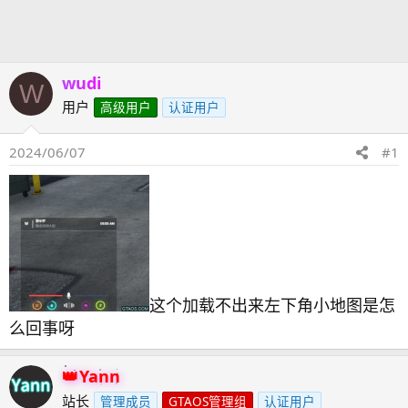
发
时
起
间
人
wudi
W
用户
高级用户
认证用户
2024/06/07
#1
这个加载不出来左下角小地图是怎
么回事呀
Yann
站长
管理成员
GTAOS管理组
认证用户