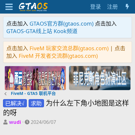
登录
注册
点击加入
GTAOS官方群(gtaos.com)
点击加入
GTAOS-GTA线上站 Kook频道
点击加入
FiveM 玩家交流总群(gtaos.com)
| 点击
加入
FiveM 开发者交流群(gtaos.com)
FiveM - GTA5 联机平台
为什么左下角小地图是这样
已解决√
求助
的呀
主
开
wudi
2024/06/07
题
始