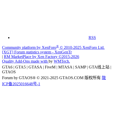
RSS
®
Community platform by XenForo
© 2010-2025 XenForo Ltd.
[XGT] Forum statistics system
- XenGenTr
|
RM MarketPlace by Xen Factory
©2015-2026
Quality Add-Ons made with
by
WMTech
.
GTA6 | GTA5 | GTASA | FiveM | MTASA | SAMP | GTA线上站 |
GTAOS
Forum by GTAOS® © 2021-2025 GTAOS.COM 版权所有
陇
ICP备2025016648号-1