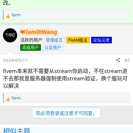
改。
Yann
反
馈
：
IamDiWang
活跃的用户
管理成员
FiveM版主
论坛元老
高级用户
认证用户
2024/05/17
#3
fivem本来就不需要从stream你启动，不在stream进
不去那就是服务器强制使用stream验证，换个服玩可
以解决
Yann
反
馈
：
您必须登录或注册才可回复。
相似主题