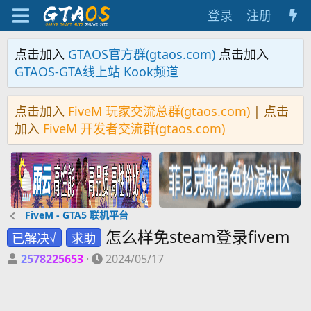
登录
注册
点击加入
GTAOS官方群(gtaos.com)
点击加入
GTAOS-GTA线上站 Kook频道
点击加入
FiveM 玩家交流总群(gtaos.com)
| 点击
加入
FiveM 开发者交流群(gtaos.com)
FiveM - GTA5 联机平台
怎么样免steam登录fivem
已解决√
求助
主
开
2578225653
2024/05/17
题
始
发
时
起
间