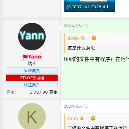
{DCC971A2-E928-4dc4-951F-ACFF5B54F31A}.png
264.7 KB · 查看： 9
2024/05/13
dodo 说：
这是什么意思
Yann
压缩的文件中有程序正在运
站长
管理成员
GTAOS管理组
认证用户
黄金
3,787.90 黄金
2024/05/13
K
Yann 说：
压缩的文件中有程序正在运行