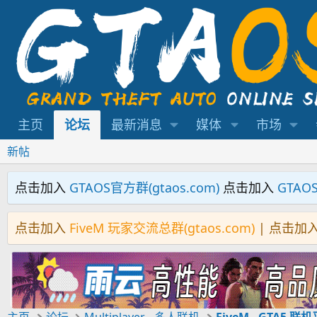
主页
论坛
最新消息
媒体
市场
新帖
点击加入
GTAOS官方群(gtaos.com)
点击加入
GTAO
点击加入
FiveM 玩家交流总群(gtaos.com)
| 点击加
主页
论坛
Multiplayer - 多人联机
FiveM - GTA5 联