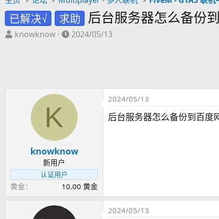
后台服务器怎么备份
已解决√
求助
主
开
knowknow
2024/05/13
题
始
发
时
起
间
人
2024/05/13
K
后台服务器怎么备份到百度
knowknow
新用户
认证用户
黄金
10.00 黄金
2024/05/13