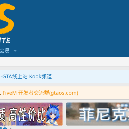
会员
S-GTA线上站 Kook频道
入
FiveM 开发者交流群(gtaos.com)
机平台