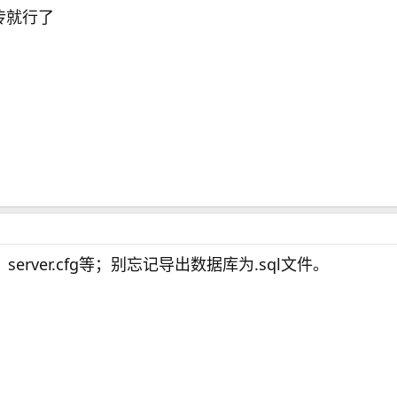
传就行了
server.cfg等；别忘记导出数据库为.sql文件。