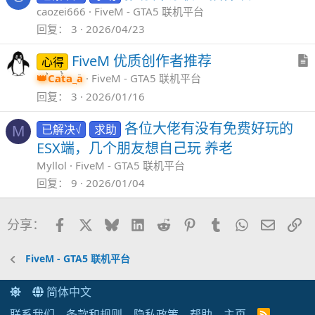
caozei666
FiveM - GTA5 联机平台
回复
3
2026/04/23
FiveM 优质创作者推荐
心得
Cata_a
FiveM - GTA5 联机平台
回复
3
2026/01/16
各位大佬有没有免费好玩的
已解决√
求助
M
ESX端，几个朋友想自己玩 养老
Myllol
FiveM - GTA5 联机平台
回复
9
2026/01/04
Facebook
X
Bluesky
LinkedIn
Reddit
Pinterest
Tumblr
WhatsApp
邮件
链
分享：
FiveM - GTA5 联机平台
简体中文
联系我们
条款和规则
隐私政策
帮助
主页
R