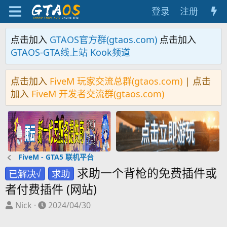
登录
注册
点击加入
GTAOS官方群(gtaos.com)
点击加入
GTAOS-GTA线上站 Kook频道
点击加入
FiveM 玩家交流总群(gtaos.com)
| 点击
加入
FiveM 开发者交流群(gtaos.com)
FiveM - GTA5 联机平台
求助一个背枪的免费插件或
已解决√
求助
者付费插件 (网站)
主
开
Nick
2024/04/30
题
始