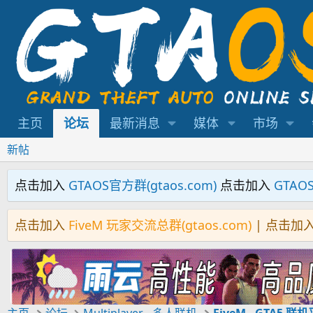
主页
论坛
最新消息
媒体
市场
新帖
点击加入
GTAOS官方群(gtaos.com)
点击加入
GTAO
点击加入
FiveM 玩家交流总群(gtaos.com)
| 点击加
主页
论坛
Multiplayer - 多人联机
FiveM - GTA5 联