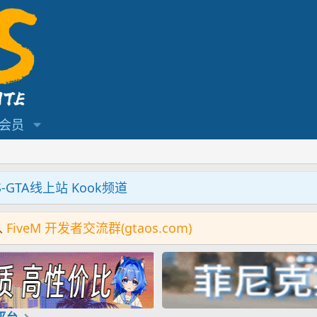
会员
S-GTA线上站 Kook频道
入
FiveM 开发者交流群(gtaos.com)
机平台