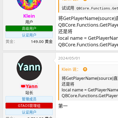
试试用
QBCore.Functions.Ge
Klein
将GetPlayerName(source)直
用户
QBCore.Functions.GetPla
高级用户
还是将
认证用户
local name = GetPlayerNa
黄金
149.00 黄金
QBCore.Functions.GetPlaye
2024/05/01
Klein 说：
将GetPlayerName(source)直接
还是将
Yann
local name = GetPlayerNam
站长
QBCore.Functions.GetPlayer
管理成员
第一
GTAOS管理组
认证用户