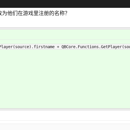
改为他们在游戏里注册的名称？
Player(source).firstname + QBCore.Functions.GetPlayer(so