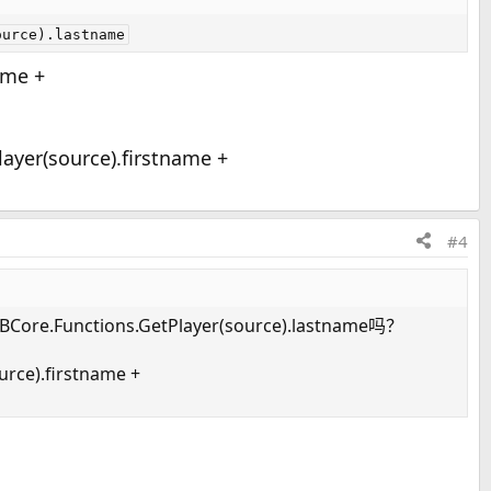
ource).lastname
ame +
yer(source).firstname +
#4
Core.Functions.GetPlayer(source).lastname吗？
rce).firstname +