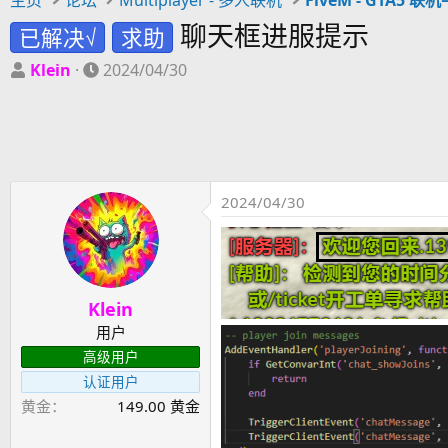
聊天框进服提示
已解决√
求助
主
开
Klein
2024/04/30
题
始
发
时
起
间
人
2024/04/30
Klein
用户
高级用户
认证用户
黄金
149.00 黄金