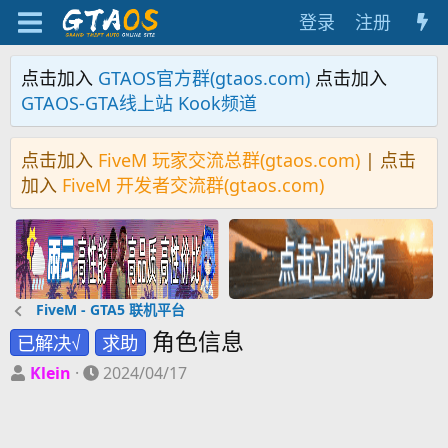
登录
注册
点击加入
GTAOS官方群(gtaos.com)
点击加入
GTAOS-GTA线上站 Kook频道
点击加入
FiveM 玩家交流总群(gtaos.com)
| 点击
加入
FiveM 开发者交流群(gtaos.com)
FiveM - GTA5 联机平台
角色信息
已解决√
求助
主
开
Klein
2024/04/17
题
始
发
时
起
间