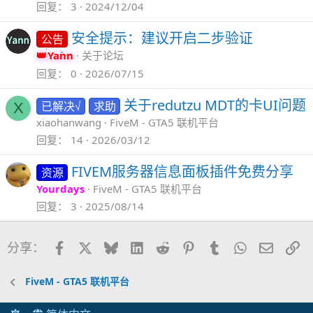
回复
3
2024/12/04
安全提示：建议开启二步验证
公告
Yann
关于论坛
回复
0
2026/07/15
关于redutzu MDT的卡UI问题
已解决√
求助
X
xiaohanwang
FiveM - GTA5 联机平台
回复
14
2026/03/12
FIVEM服务器信息面板插件免费分享
资源
Yourdays
FiveM - GTA5 联机平台
回复
3
2025/08/14
Facebook
X
Bluesky
LinkedIn
Reddit
Pinterest
Tumblr
WhatsApp
邮件
链
分享：
FiveM - GTA5 联机平台