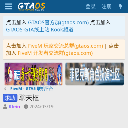
登录
注册
点击加入
GTAOS官方群(gtaos.com)
点击加入
GTAOS-GTA线上站 Kook频道
点击加入
FiveM 玩家交流总群(gtaos.com)
| 点击
加入
FiveM 开发者交流群(gtaos.com)
FiveM - GTA5 联机平台
聊天框
求助
主
开
Klein
2024/03/19
题
始
发
时
起
间