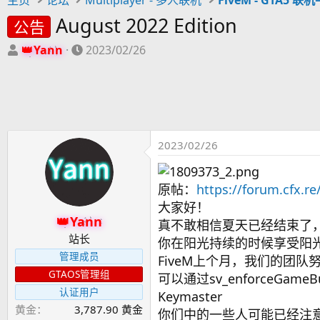
August 2022 Edition
公告
主
开
Yann
2023/02/26
题
始
发
时
起
间
人
2023/02/26
原帖：
https://forum.cfx.r
大家好！
Yann
真不敢相信夏天已经结束了
站长
你在阳光持续的时候享受阳
管理成员
FiveM上个月，我们的团队
GTAOS管理组
可以通过sv_enforceGa
认证用户
Keymaster
黄金
3,787.90 黄金
你们中的一些人可能已经注意到