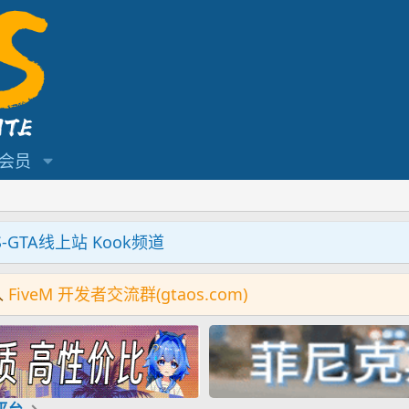
会员
S-GTA线上站 Kook频道
入
FiveM 开发者交流群(gtaos.com)
机平台