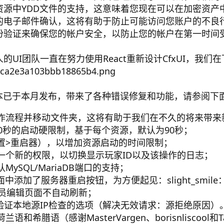
源中YDD文件的支持，这意味着您现在可以在加密资产中包
的电子邮件确认，这将有助于防止可能访问您账户的不良
份验证来确保您的帐户安全，以防止您的帐户在第一时间
UI团队一直在努力使用React重新设计CfxUI，我
4.17版本已于本月发布，带来了各种错误修复和功能，请参阅
作流程并移动文件夹，这将有助于我们在不久的将来带来
0秒的启动硬限制，基于每个资源，默认为90秒；
置>重启器），以增加资源启动的时间限制；
一个新的权限，以切换显示玩家ID以及该操作的日志；
ySQL/MariaDB端口的支持；
面中添加了服务器重启按钮，为方便起见：slight_smile
理员编辑页面不自动刷新；
验证本地源IP检查的选项（解决无效请求：源拒绝原因）
希腊语（感谢MasterVargen、borisnliscool和Ta