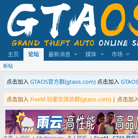
主页
论坛
最新消息
媒体
市场
新帖
点击加入
GTAOS官方群(gtaos.com)
点击加入
GTAO
点击加入
FiveM 玩家交流总群(gtaos.com)
| 点击加
主页
论坛
Multiplayer - 多人联机
FiveM - GTA5 联