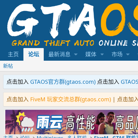
主页
论坛
最新消息
媒体
市场
新帖
点击加入
GTAOS官方群(gtaos.com)
点击加入
GTAO
点击加入
FiveM 玩家交流总群(gtaos.com)
| 点击加
主页
论坛
Multiplayer - 多人联机
FiveM - GTA5 联