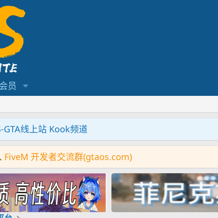
会员
S-GTA线上站 Kook频道
入
FiveM 开发者交流群(gtaos.com)
机平台