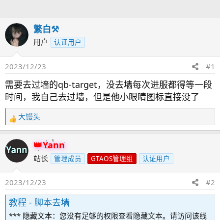
人
繁白⚒️
用户
认证用户
2023/12/23
#1
需要去过墙的qb-target，没去墙每次进服都得等一段
时间，我自己去过墙，但是他小眼睛图标直接没了
大馒头
反
馈
：
Yann
站长
管理成员
GTAOS管理组
认证用户
2023/12/23
#2
教程 - 脚本去墙
*** 隐藏文本：您没有足够的权限查看隐藏文本。请访问该线