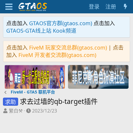
登录
注册
点击加入
GTAOS官方群(gtaos.com)
点击加入
GTAOS-GTA线上站 Kook频道
点击加入
FiveM 玩家交流总群(gtaos.com)
| 点击
加入
FiveM 开发者交流群(gtaos.com)
FiveM - GTA5 联机平台
求去过墙的qb-target插件
求助
主
开
繁白⚒️
2023/12/23
题
始
发
时
起
间