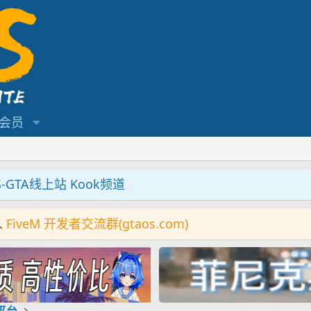
会员
S-GTA线上站 Kook频道
入
FiveM 开发者交流群(gtaos.com)
机平台