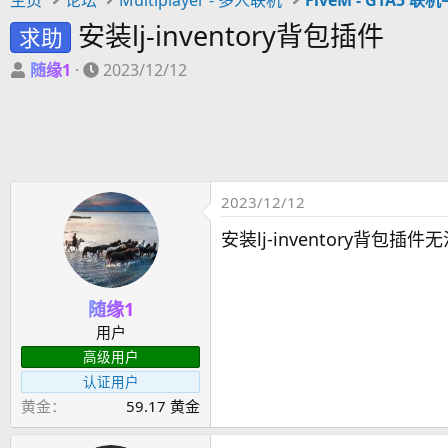
安装lj-inventory背包插件
求助
主
开
随缘1
2023/12/12
题
始
发
时
起
间
人
2023/12/12
安装lj-inventory背
随缘1
用户
高级用户
认证用户
黄金
59.17 黄金