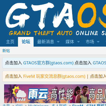
主页
论坛
最新消息
媒体
市场
新帖
点击加入
GTAOS官方群(gtaos.com)
点击加入
GTAO
点击加入
FiveM 玩家交流总群(gtaos.com)
| 点击加
主页
论坛
Multiplayer - 多人联机
FiveM - GTA5 联