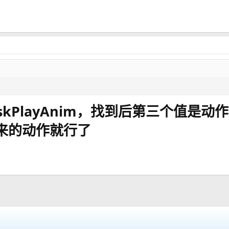
skPlayAnim，找到后第三个值是动
来的动作就行了​