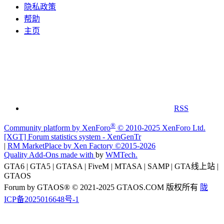
隐私政策
帮助
主页
RSS
®
Community platform by XenForo
© 2010-2025 XenForo Ltd.
[XGT] Forum statistics system
- XenGenTr
|
RM MarketPlace by Xen Factory
©2015-2026
Quality Add-Ons made with
by
WMTech
.
GTA6 | GTA5 | GTASA | FiveM | MTASA | SAMP | GTA线上站 |
GTAOS
Forum by GTAOS® © 2021-2025 GTAOS.COM 版权所有
陇
ICP备2025016648号-1