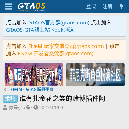
登录
注册
点击加入
GTAOS官方群(gtaos.com)
点击加入
GTAOS-GTA线上站 Kook频道
点击加入
FiveM 玩家交流总群(gtaos.com)
| 点击
加入
FiveM 开发者交流群(gtaos.com)
FiveM - GTA5 联机平台
谁有扎金花之类的赌博插件阿
求购
主
开
你是小b吗
2023/11/03
题
始
发
时
起
间