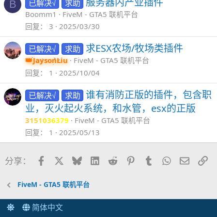
服务器内产业插件
已解决√
求助
B
Boomm1
FiveM - GTA5 联机平台
回复
3
2025/03/30
求ESX农场/牧场类插件
已解决√
求助
JaysonLiu
FiveM - GTA5 联机平台
回复
1
2025/10/04
谁有消防正版的插件，包含职
已解决√
求助
业，灭火起火系统，和水管，esx的正版
3151036379
FiveM - GTA5 联机平台
回复
1
2025/05/13
Facebook
X
Bluesky
LinkedIn
Reddit
Pinterest
Tumblr
WhatsApp
邮件
链
分享：
FiveM - GTA5 联机平台
简体中文