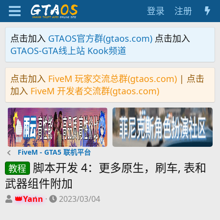
登录
注册
点击加入
GTAOS官方群(gtaos.com)
点击加入
GTAOS-GTA线上站 Kook频道
点击加入
FiveM 玩家交流总群(gtaos.com)
| 点击
加入
FiveM 开发者交流群(gtaos.com)
FiveM - GTA5 联机平台
脚本开发 4：更多原生，刷车, 表和
教程
武器组件附加
主
开
Yann
2023/03/04
题
始