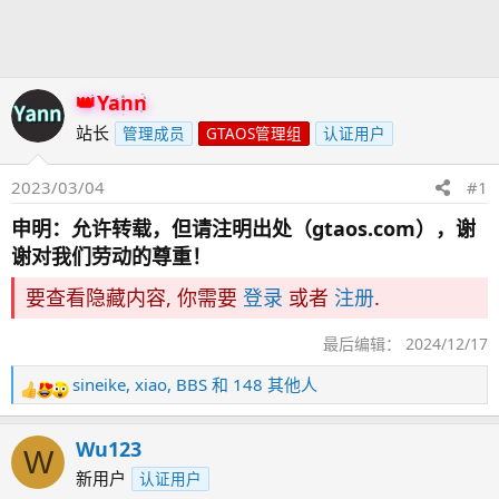
发
时
起
间
人
Yann
站长
管理成员
GTAOS管理组
认证用户
2023/03/04
#1
申明：允许转载，但请注明出处（gtaos.com），谢
谢对我们劳动的尊重！
要查看隐藏内容, 你需要
登录
或者
注册
.
最后编辑：
2024/12/17
sineike
,
xiao
,
BBS
和 148 其他人
反
馈
：
Wu123
W
新用户
认证用户