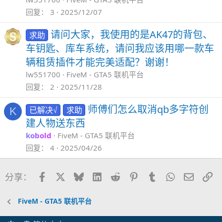
回复
3
2025/12/07
请问大家，我使用的是AK47的背包、
求助
车钥匙、库车系统，请问我应该用哪一款车
辆租赁插件才能完美适配？谢谢！
lw551700
FiveM - GTA5 联机平台
回复
2
2025/11/28
师傅们怎么取消qb多字符创
已解决√
求助
K
建人物送东西
kobold
FiveM - GTA5 联机平台
回复
4
2025/04/26
Facebook
X
Bluesky
LinkedIn
Reddit
Pinterest
Tumblr
WhatsApp
邮件
链
分享：
FiveM - GTA5 联机平台