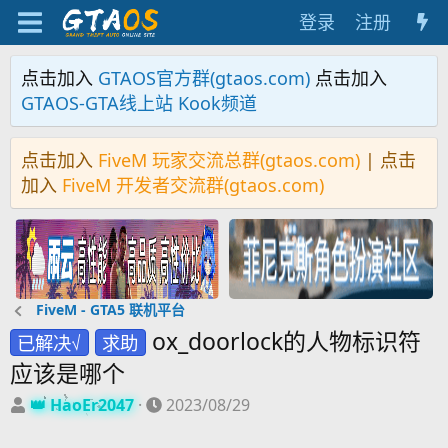
登录
注册
点击加入
GTAOS官方群(gtaos.com)
点击加入
GTAOS-GTA线上站 Kook频道
点击加入
FiveM 玩家交流总群(gtaos.com)
| 点击
加入
FiveM 开发者交流群(gtaos.com)
FiveM - GTA5 联机平台
ox_doorlock的人物标识符
已解决√
求助
应该是哪个
主
开
HaoEr2047
2023/08/29
题
始