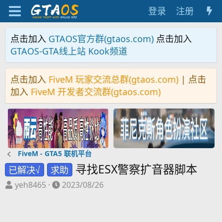
登录
注册
点击加入
GTAOS官方群(gtaos.com)
点击加入
GTAOS-GTA线上站 Kook频道
点击加入
FiveM 玩家交流总群(gtaos.com)
| 点击
加入
FiveM 开发者交流群(gtaos.com)
FiveM - GTA5 联机平台
寻找ESX警察扩音器脚本
已解决√
求助
主
开
yeh8465
2023/08/26
题
始
发
时
起
间