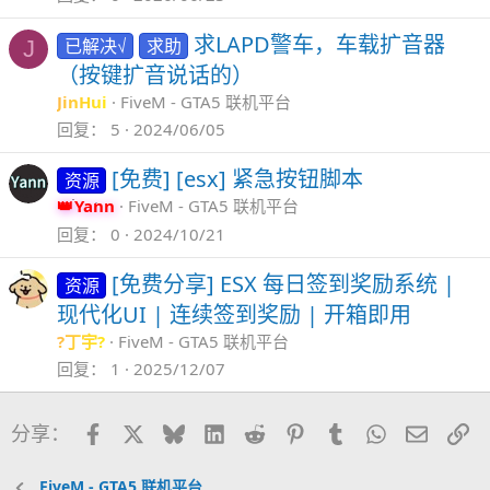
求LAPD警车，车载扩音器
已解决√
求助
J
（按键扩音说话的）
JinHui
FiveM - GTA5 联机平台
回复
5
2024/06/05
[免费] [esx] 紧急按钮脚本
资源
Yann
FiveM - GTA5 联机平台
回复
0
2024/10/21
[免费分享] ESX 每日签到奖励系统 |
资源
现代化UI | 连续签到奖励 | 开箱即用
?丁宇?
FiveM - GTA5 联机平台
回复
1
2025/12/07
Facebook
X
Bluesky
LinkedIn
Reddit
Pinterest
Tumblr
WhatsApp
邮件
链
分享：
FiveM - GTA5 联机平台