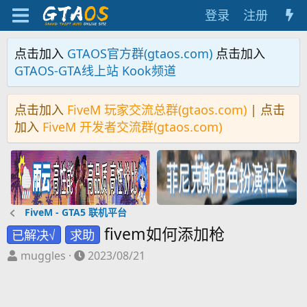
登录
注册
点击加入
GTAOS官方群(gtaos.com)
点击加入
GTAOS-GTA线上站 Kook频道
点击加入
FiveM 玩家交流总群(gtaos.com)
| 点击
加入
FiveM 开发者交流群(gtaos.com)
FiveM - GTA5 联机平台
fivem如何添加枪
已解决√
求助
主
开
muggles
2023/08/21
题
始
发
时
起
间