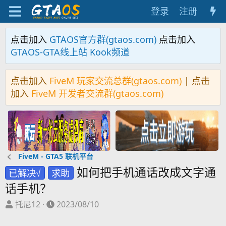
登录
注册
点击加入
GTAOS官方群(gtaos.com)
点击加入
GTAOS-GTA线上站 Kook频道
点击加入
FiveM 玩家交流总群(gtaos.com)
| 点击
加入
FiveM 开发者交流群(gtaos.com)
FiveM - GTA5 联机平台
如何把手机通话改成文字通
已解决√
求助
话手机？
主
开
托尼12
2023/08/10
题
始