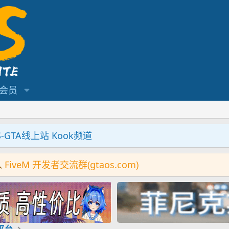
会员
S-GTA线上站 Kook频道
入
FiveM 开发者交流群(gtaos.com)
机平台