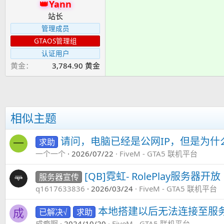
Yann
站长
管理成员
GTAOS管理组
认证用户
黄金
3,784.90 黄金
相似主题
请问，电脑已经是公网IP，但是为
求助
一
一个一个
2026/07/22
FiveM - GTA5 联机平台
[QB]霓虹- RolePlay服务器开放
服务器宣传
q1617633836
2026/03/24
FiveM - GTA5 联机平台
本地搭建以后无法连接至服
已解决√
求助
成
成瘾啊
2024/10/20
FiveM - GTA5 联机平台