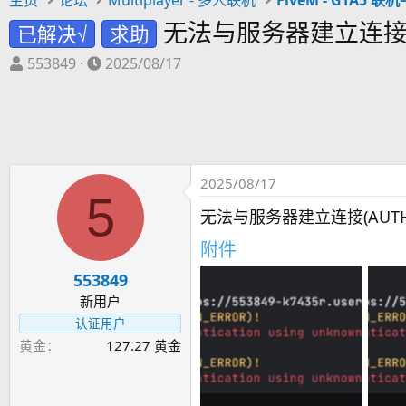
无法与服务器建立连接(AUT
已解决√
求助
主
开
553849
2025/08/17
题
始
发
时
起
间
人
2025/08/17
5
无法与服务器建立连接(AUTH_SW
附件
553849
新用户
认证用户
黄金
127.27 黄金