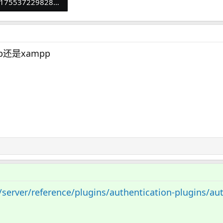
QQ_1755372298285.png
8 KB · 查看： 18
b还是xampp
server/reference/plugins/authentication-plugins/au