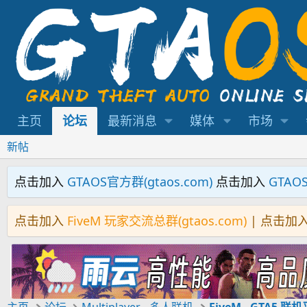
主页
论坛
最新消息
媒体
市场
新帖
点击加入
GTAOS官方群(gtaos.com)
点击加入
GTAO
点击加入
FiveM 玩家交流总群(gtaos.com)
| 点击加
主页
论坛
Multiplayer - 多人联机
FiveM - GTA5 联