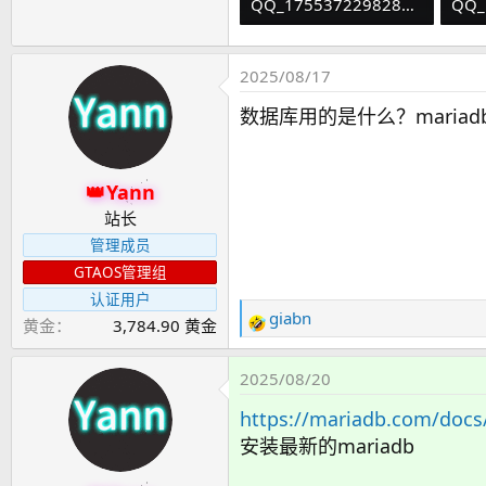
QQ_1755372298285.png
50.8 KB · 查看： 18
50.
2025/08/17
数据库用的是什么？mariad
Yann
站长
管理成员
GTAOS管理组
认证用户
giabn
黄金
3,784.90 黄金
反
馈
：
2025/08/20
https://mariadb.com/docs/
安装最新的mariadb