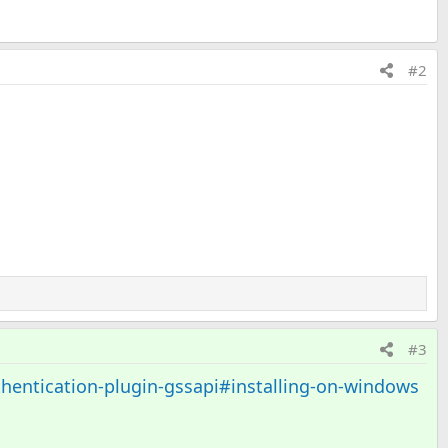
#2
#3
thentication-plugin-gssapi#installing-on-windows