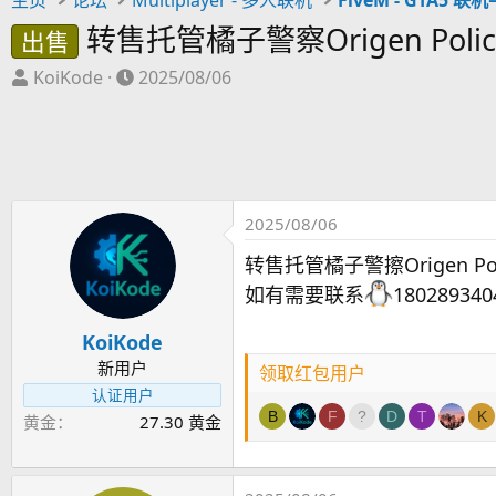
转售托管橘子警察Origen Polic
出售
主
开
KoiKode
2025/08/06
题
始
发
时
起
间
人
2025/08/06
转售托管橘子警擦Origen Pol
如有需要联系
180289340
KoiKode
新用户
领取红包用户
认证用户
B
F
D
T
K
黄金
27.30 黄金