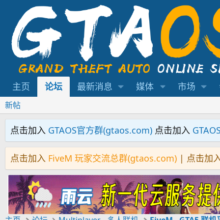
主页
论坛
最新消息
媒体
市场
新帖
点击加入
GTAOS官方群(gtaos.com)
点击加入
GTAO
点击加入
FiveM 玩家交流总群(gtaos.com)
| 点击加
主页
论坛
Multiplayer - 多人联机
FiveM - GTA5 联