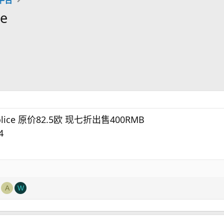
e
ice 原价82.5欧 现七折出售400RMB
4
A
W