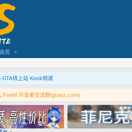
会员
S-GTA线上站 Kook频道
入
FiveM 开发者交流群(gtaos.com)
机平台