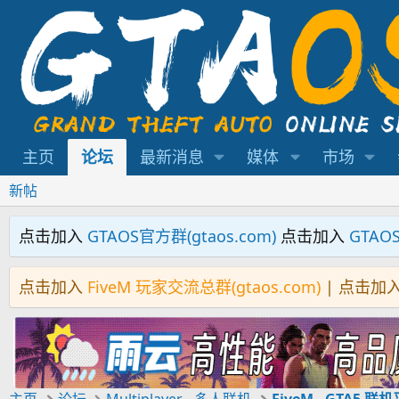
主页
论坛
最新消息
媒体
市场
新帖
点击加入
GTAOS官方群(gtaos.com)
点击加入
GTAO
点击加入
FiveM 玩家交流总群(gtaos.com)
| 点击加
主页
论坛
Multiplayer - 多人联机
FiveM - GTA5 联