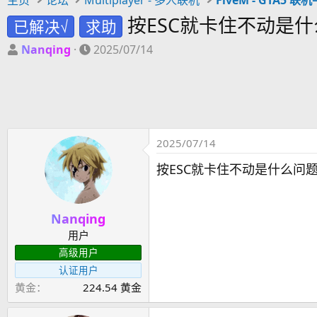
按ESC就卡住不动是什
已解决√
求助
主
开
Nanqing
2025/07/14
题
始
发
时
起
间
人
2025/07/14
按ESC就卡住不动是什么问题
Nanqing
用户
高级用户
认证用户
黄金
224.54 黄金